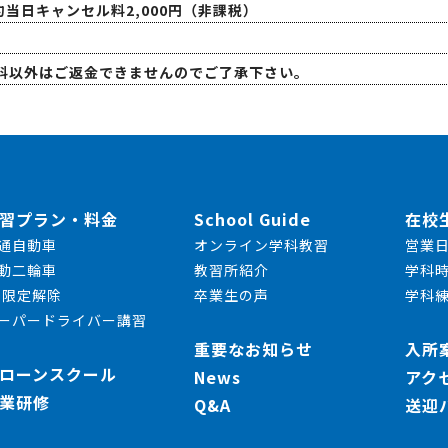
当日キャンセル料2,000円（非課税）
料以外はご返金できませんのでご了承下さい。
習プラン・料金
School Guide
在校
通自動車
オンライン学科教習
営業
動二輪車
教習所紹介
学科
T限定解除
卒業生の声
学科
ーパードライバー講習
重要なお知らせ
入所
ローンスクール
News
アク
業研修
Q&A
送迎