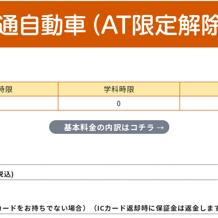
時限
学科時限
0
基本料金の内訳はコチラ
→
税込)
のICカードをお持ちでない場合）（ICカード返却時に保証金は返金しま