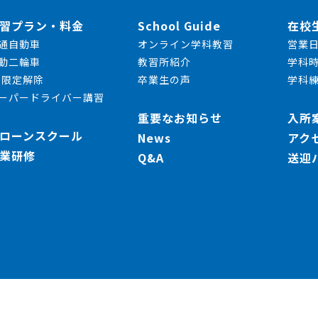
習プラン・料金
School Guide
在校
通自動車
オンライン学科教習
営業
動二輪車
教習所紹介
学科
T限定解除
卒業生の声
学科
ーパードライバー講習
重要なお知らせ
入所
ローンスクール
News
アク
業研修
Q&A
送迎