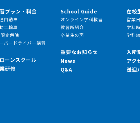
習プラン・料金
School Guide
在校
通自動車
オンライン学科教習
営業
動二輪車
教習所紹介
学科
T限定解除
卒業生の声
学科
ーパードライバー講習
重要なお知らせ
入所
ローンスクール
News
アク
業研修
Q&A
送迎