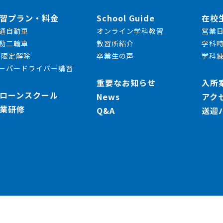
習プラン・料金
School Guide
在校
通自動車
オンライン学科教習
営業
動二輪車
教習所紹介
学科
T限定解除
卒業生の声
学科
ーパードライバー講習
重要なお知らせ
入所
ローンスクール
News
アク
業研修
Q&A
送迎