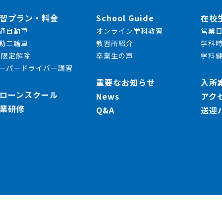
習プラン・料金
School Guide
在校
通自動車
オンライン学科教習
営業
動二輪車
教習所紹介
学科
T限定解除
卒業生の声
学科
ーパードライバー講習
重要なお知らせ
入所
ローンスクール
News
アク
業研修
Q&A
送迎