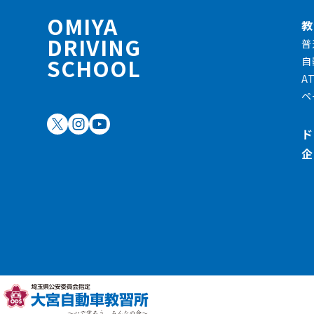
OMIYA
教
DRIVING
普
SCHOOL
自
A
ペ
ド
企