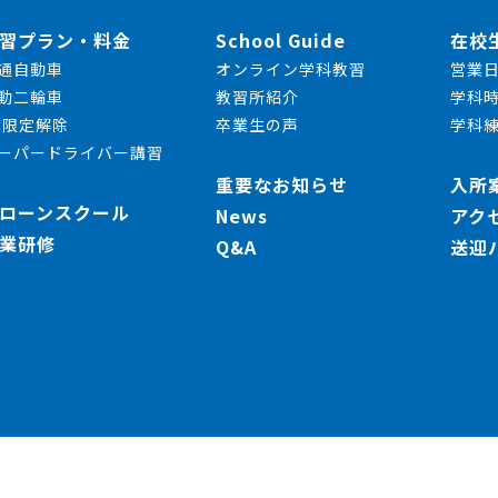
習プラン・料金
School Guide
在校
通自動車
オンライン学科教習
営業
動二輪車
教習所紹介
学科
T限定解除
卒業生の声
学科
ーパードライバー講習
重要なお知らせ
入所
ローンスクール
News
アク
業研修
Q&A
送迎